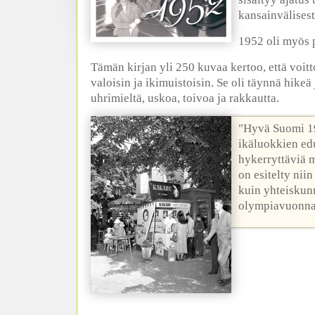
kansainvälises
1952 oli myös 
Tämän kirjan yli 250 kuvaa kertoo, että voit
valoisin ja ikimuistoisin. Se oli täynnä hikeä 
uhrimieltä, uskoa, toivoa ja rakkautta.
"Hyvä Suomi 19
ikäluokkien ed
hykerryttäviä 
on esitelty nii
kuin yhteiskun
olympiavuonna