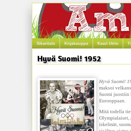
Sikaritalo
Kirjakauppa
Kaari Utrio
T
Hyvä Suomi! 1952
Hyvä Suomi! 1
maksoi velkansa
Suomi juostiin 
Eurooppaan.
Mitä todella ti
Olympialaiset, 
iskelmät, suom
sisältyy ajatus